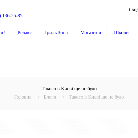
t во
) 136-25-85
ти!
Релакс
Гриль Зона
Магазини
Школи
Такого в Києві ще не було
Головна
Блоги
Такого в Києві ще не було