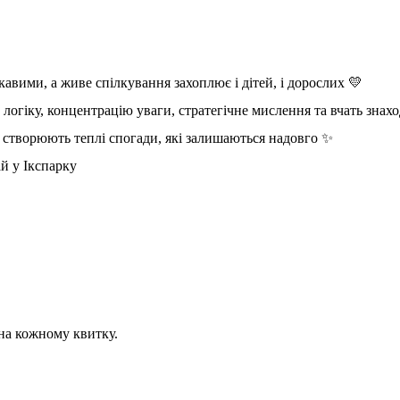
кавими, а живе спілкування захоплює і дітей, і дорослих 💛
 логіку, концентрацію уваги, стратегічне мислення та вчать знах
та створюють теплі спогади, які залишаються надовго ✨
й у Ікспарку
на кожному квитку.