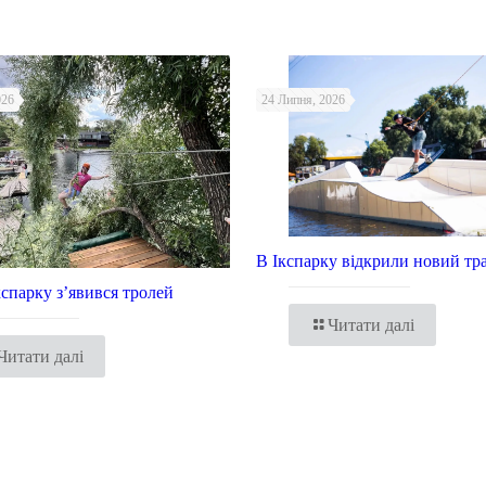
026
24 Липня, 2026
В Ікспарку відкрили новий тр
Ікспарку з’явився тролей
Читати далі
Читати далі