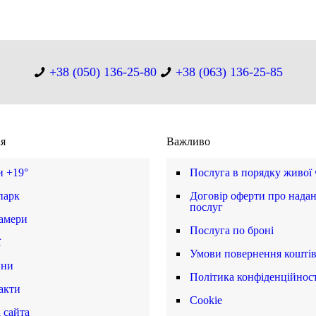
+38 (050) 136-25-80
+38 (063) 136-25-85
ія
Важливо
и +19°
Послуга в порядку живої
парк
Договір оферти про нада
послуг
амери
Послуга по броні
ї
Умови повернення кошті
ини
Політика конфіденційност
акти
Cookie
 сайта