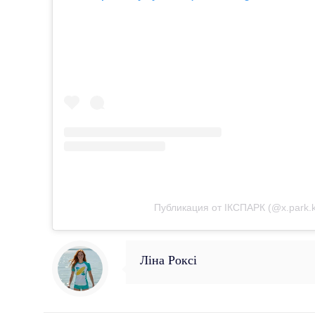
Публикация от ІКСПАРК (@x.park.k
Ліна Роксі