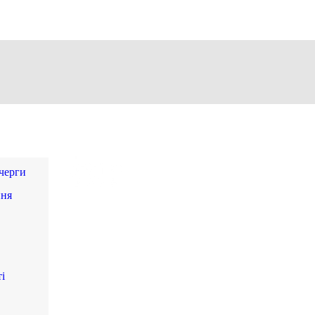
 черги
ння
в
і