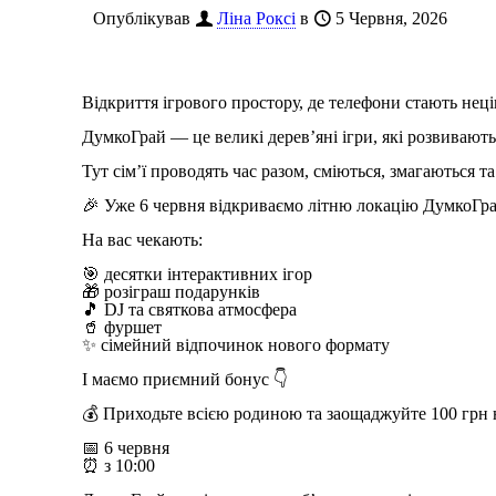
Опублікував
Ліна Роксі
в
5 Червня, 2026
Відкриття ігрового простору, де телефони стають неці
ДумкоГрай — це великі дерев’яні ігри, які розвивають
Тут сім’ї проводять час разом, сміються, змагаються 
🎉 Уже 6 червня відкриваємо літню локацію ДумкоГра
На вас чекають:
🎯 десятки інтерактивних ігор
🎁 розіграш подарунків
🎵 DJ та святкова атмосфера
🥤 фуршет
✨ сімейний відпочинок нового формату
І маємо приємний бонус 👇
💰 Приходьте всією родиною та заощаджуйте 100 грн 
📅 6 червня
⏰ з 10:00