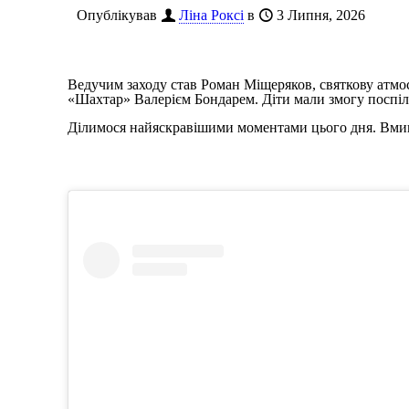
Опублікував
Ліна Роксі
в
3 Липня, 2026
Ведучим заходу став Роман Міщеряков, святкову атм
«Шахтар» Валерієм Бондарем. Діти мали змогу поспілк
Ділимося найяскравішими моментами цього дня. Вмика