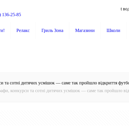
t во
) 136-25-85
ти!
Релакс
Гриль Зона
Магазини
Школи
си та сотні дитячих усмішок — саме так пройшло відкриття футбо
рафи, конкурси та сотні дитячих усмішок — саме так пройшло від