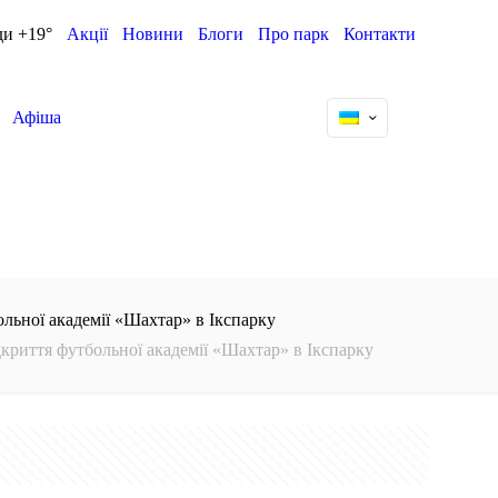
ди +19°
Акції
Новини
Блоги
Про парк
Контакти
Афіша
льної академії «Шахтар» в Ікспарку
криття футбольної академії «Шахтар» в Ікспарку