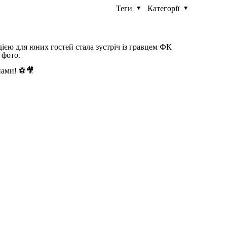
Теги
Категорії
ю для юних гостей стала зустріч із гравцем ФК
 фото.
нами! ⚽️🎥