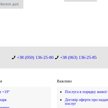
Читати далі
+38 (050) 136-25-80
+38 (063) 136-25-85
ія
Важливо
и +19°
Послуга в порядку живої
парк
Договір оферти про нада
послуг
амери