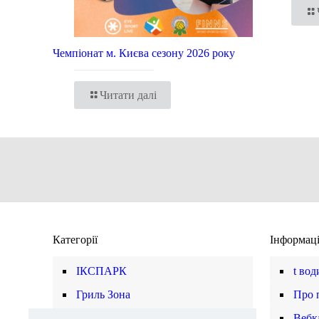
Чемпіонат м. Києва сезону 2026 року
Читати далі
Категорії
Інформац
ІКСПАРК
t вод
Гриль Зона
Про 
Магазини
Вебк