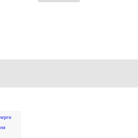
 черги
ння