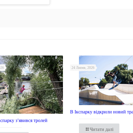
026
24 Липня, 2026
В Ікспарку відкрили новий тр
Ікспарку з’явився тролей
Читати далі