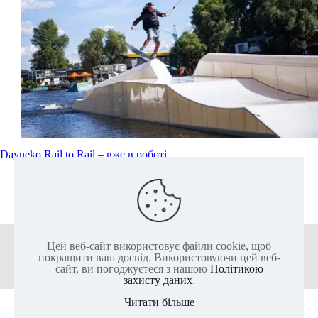
Dayneko Rail to Rail – вже в роботі
Читати далі
Цей веб-сайт використовує файли cookie, щоб
+38 (050) 136-25-80
+38 (063) 136-25-85
покращити ваш досвід. Використовуючи цей веб-
сайт, ви погоджуєтеся з нашою
Політикою
захисту даних
.
Читати більше
2011-2026 @ ІКС-ПАРК - Найбільший актив-парк Європи