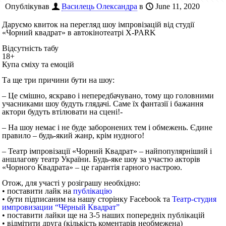
Опублікував
Василець Олександра
в
June 11, 2020
Даруємо квиток на перегляд шоу імпровізацій від студії
«Чорний квадрат» в автокінотеатрі X-PARK
Відсутність табу
18+
Купа сміху та емоцій
Та ще три причини бути на шоу:
– Це смішно, яскраво і непередбачувано, тому що головними
учасниками шоу будуть глядачі. Саме їх фантазії і бажання
актори будуть втілювати на сцені!-
– На шоу немає і не буде заборонених тем і обмежень. Єдине
правило – будь-який жанр, крім нудного!
– Театр імпровізації «Чорний Квадрат» – найпопулярніший і
аншлагову театр України. Будь-яке шоу за участю акторів
«Чорного Квадрата» – це гарантія гарного настрою.
Отож, для участі у розіграшу необхідно:
• поставити лайк на
публікацію
• бути підписаним на нашу сторінку Facebook та
Театр-студия
импровизации “Чёрный Квадрат”
• поставити лайки ще на 3-5 наших попередніх публікацій
• відмітити друга (кількість коментарів необмежена)