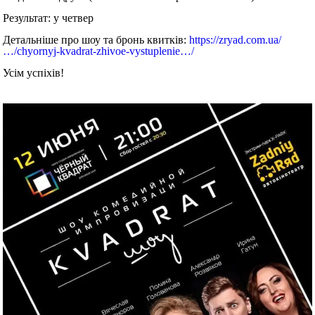
Результат: у четвер
Детальніше про шоу та бронь квитків:
https://zryad.com.ua/
…/chyornyj-kvadrat-zhivoe-vystuplenie…/
Усім успіхів!