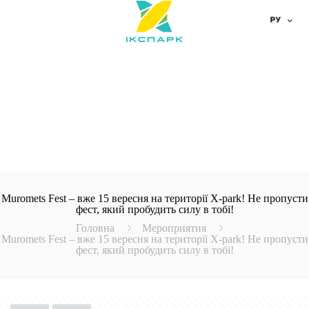
Muromets Fest – вже 15 вересня на території X-park! Не пропусти
фест, який пробудить силу в тобі!
Головна
Мероприятия
Muromets Fest – вже 15 вересня на території X-park! Не пропусти
фест, який пробудить силу в тобі!