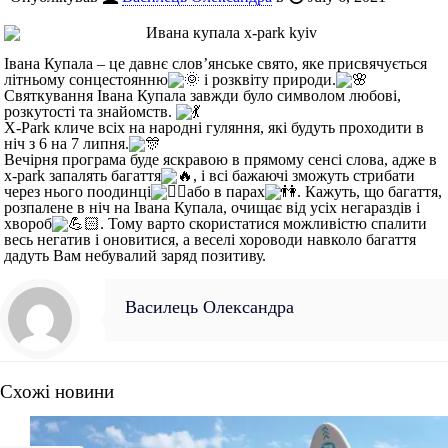
Івана Купала – це давнє слов’янське свято, яке присвячується
літньому сонцестоянню
і розквіту природи.
Святкування Івана Купала завжди було символом любові,
розкутості та знайомств.
X-Park кличе всіх на народні гуляння, які будуть проходити в
ніч з 6 на 7 липня.
Вечірня програма буде яскравою в прямому сенсі слова, адже в
x-park запалять багаття
, і всі бажаючі зможуть стрибати
через нього поодинці
або в парах
. Кажуть, що багаття,
розпалене в ніч на Івана Купала, очищає від усіх негараздів і
хвороб
. Тому варто скористатися можливістю спалити
весь негатив і оновитися, а веселі хороводи навколо багаття
дадуть Вам небувалий заряд позитиву.
Василець Олександра
Схожі новини