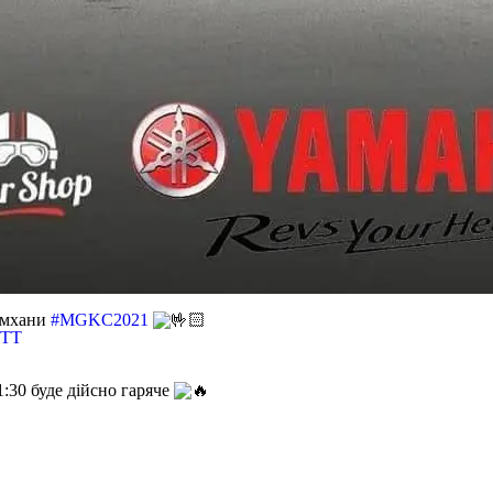
жимхани
#MGKC2021
BeTT
1:30 буде дійсно гаряче