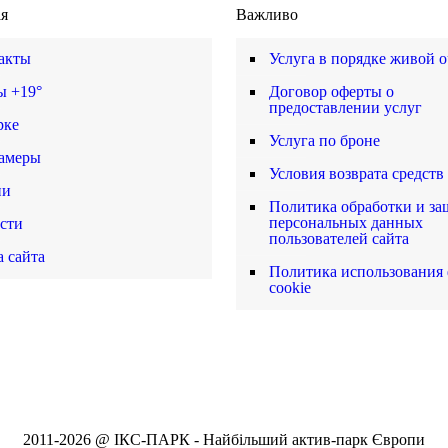
ія
Важливо
акты
Услуга в порядке живой 
ы +19°
Договор оферты о
предоставлении услуг
рке
Услуга по броне
амеры
Условия возврата средств
ии
Политика обработки и з
персональных данных
сти
пользователей сайта
а сайта
Политика использования
cookie
2011-2026 @ ІКС-ПАРК - Найбільший актив-парк Європи