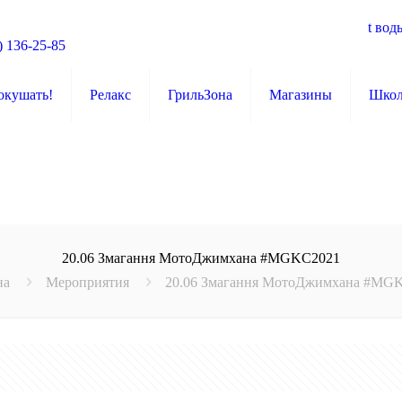
t вод
) 136-25-85
окушать!
Релакс
ГрильЗона
Магазины
Шко
20.06 Змагання МотоДжимхана #MGKC2021
на
Мероприятия
20.06 Змагання МотоДжимхана #MG