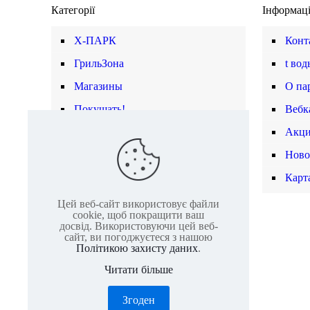
Категорії
Інформац
X-ПАРК
Конт
ГрильЗона
t вод
Магазины
О па
Покушать!
Вебк
Релакс
Акц
Развлечения
Ново
Школы
Карт
Цей веб-сайт використовує файли
cookie, щоб покращити ваш
досвід. Використовуючи цей веб-
сайт, ви погоджуєтеся з нашою
Політикою захисту даних
.
Читати більше
Згоден