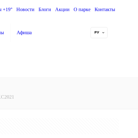
ы +19°
Новости
Блоги
Акции
О парке
Контакты
лы
Афиша
KC2021