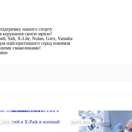
а підтримку нашого спорту
я керування своєю мрією!
di, Sidi, X-Lite, Nolan, Grex, Yamaha
 для найспритнішого серед новачків
жними смаколиками!
аїни
тивностей в X-Park в осенний
, 2024
April 9, 2024