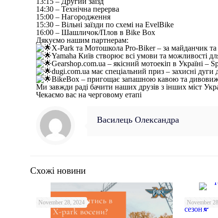
13:15 – Другий заїзд
14:30 – Технічна перерва
15:00 – Нагородження
15:30 – Вільні заїзди по схемі на EvelBike
16:00 – Шашличок/Плов в Bike Box
Дякуємо нашим партнерам:
X-Park та Мотошкола Pro-Biker – за майданчик т
Yamaha Київ створює всі умови та можливості дл
Gearshop.com.ua – якісний мотоекіп в Україні – Spi
dugi.com.ua має спеціальний приз – захисні дуги
BikeBox – пригощає запашною кавою та дивови
Ми завжди раді бачити наших друзів з інших міст Укр
Чекаємо вас на черговому етапі
Василець Олександра
Схожі новини
Топ 10 ак
November 28, 2024
November 28
сезон🍂