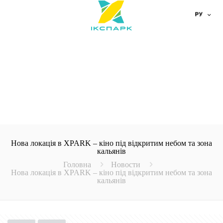
Нова локація в XPARK – кіно під відкритим небом та зона
кальянів
Головна
Новости
Нова локація в XPARK – кіно під відкритим небом та зона
кальянів