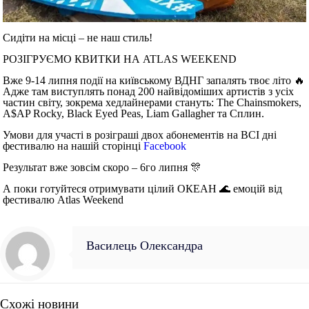
Сидіти на місці – не наш стиль!
РОЗІГРУЄМО КВИТКИ НА ATLAS WEEKEND ⠀
Вже 9-14 липня події на київському ВДНГ запалять твоє літо 🔥
Адже там виступлять понад 200 найвідоміших артистів з усіх
частин світу, зокрема хедлайнерами стануть: The Chainsmokers,
A$AP Rocky, Black Eyed Peas, Liam Gallagher та Сплин. ⠀
Умови для участі в розіграші двох абонементів на
ВСІ дні
фестивалю на нашій сторінці
Facebook
⠀
Результат вже зовсім скоро – 6го липня 🎊
А поки готуйтеся отримувати цілий ОКЕАН 🌊 емоцій від
фестивалю Atlas Weekend
Василець Олександра
Схожі новини