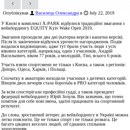
Опублікував
Василець Олександра
в
July 22, 2019
У Києві в комплексі X-PARK відбулися традиційні змагання з
вейкбордингу EQUITY Kyiv Wake Open 2019.
Змагання проходили два дні (катерна версія і канатна версія).
Після їх закінчення відбулося урочисте нагородження. Подія
видалася видовищною, адже тут брали участь люди з усіх
вікових категорій, наприклад, один з учасників, Андрій
Васильович, віком 77 років, а молодшій, Тіні, всього 6 років.
Участь взяли спортсмени не тільки з Києва, а також з регіонів:
Дніпро, Одеса, Харків, і
Польщі.
Спочатку в акваторію виходили учасники з дитячих категорій.
Вінцем двох вечорів стала боротьба в PRO категорії чоловіків.
За всім спостерігали професійні судді, а також президент
федерації вейкбордингу Юрій Зозуля. Він зазначив, що точно
помітив для себе нові імена, здатні працювати на спортивний
результат.
До слова, зростаючий інтерес до вейкбордингу в Україні можна
легко пояснити. Це не тільки спорт і не тільки розвага. Це
багато цікавих веселих людей, об’єднаних спільним
захопленням.