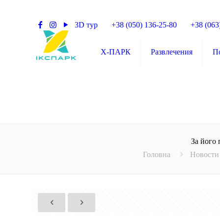
3D тур
+38 (050) 136-25-80
+38 (063
X-ПАРК
Развлечения
П
За його 
Головна
Новости