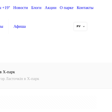
ы +19°
Новости
Блоги
Акции
О парке
Контакты
лы
Афиша
 в Х-парк
гор Ласточкін в Х-парк