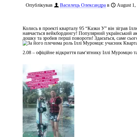
Опублікував
Василець Олександра
в
August 1,
Колись в проекті кварталу 95 “Казки У” він зіграв Ілл
навчається вейкбордингу! Популярний український а
дошку та зробив перші повороти! Здаєьться, саме сьог
2.08 – офіційне відкриття пам‘ятнику Іллі Муромцю 