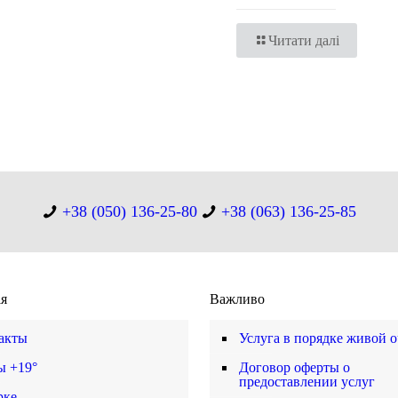
Читати далі
+38 (050) 136-25-80
+38 (063) 136-25-85
ія
Важливо
акты
Услуга в порядке живой 
ы +19°
Договор оферты о
предоставлении услуг
рке