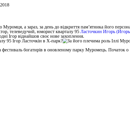
 2018
ю Муромця, а зараз, за день до відкриття пам’ятника його персона
ктор, телеведучий, юморист кварталу 95
Ласточкин Игорь (Игорь
одні Ігор віднайшов своє нове захоплення.
?
та фестиваль богатирів в оновленому парку Муромець. Початок о 