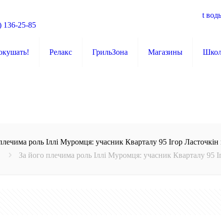
t вод
) 136-25-85
окушать!
Релакс
ГрильЗона
Магазины
Шко
плечима роль Іллі Муромця: учасник Кварталу 95 Ігор Ласточкін
За його плечима роль Іллі Муромця: учасник Кварталу 95 І