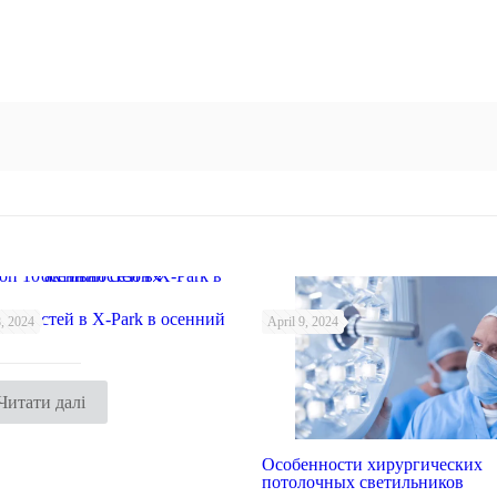
тивностей в X-Park в осенний
, 2024
April 9, 2024
Читати далі
Особенности хирургических
потолочных светильников