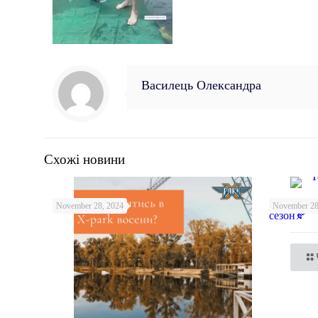
Василець Олександра
Схожі новини
Топ 10 ак
November 28, 2024
November 28
сезон🍂