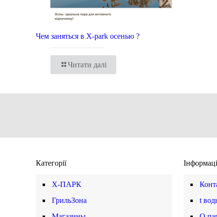
Чем заняться в X-park осенью ?
Читати далі
Категорії
Інформац
X-ПАРК
Конт
ГрильЗона
t вод
Магазины
О па