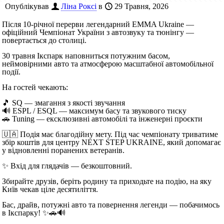
Опублікував
Ліна Роксі
в
29 Травня, 2026
Після 10-річної перерви легендарний EMMA Ukraine —
офіційний Чемпіонат України з автозвуку та тюнінгу —
повертається до столиці.
30 травня Ікспарк наповниться потужним басом,
неймовірними авто та атмосферою масштабної автомобільної
події.
На гостей чекають:
🎵 SQ — змагання з якості звучання
🔊 ESPL / ESQL — максимум басу та звукового тиску
🚗 Tuning — ексклюзивні автомобілі та інженерні проєкти
🇺🇦 Подія має благодійну мету. Під час чемпіонату триватиме
збір коштів для центру NEXT STEP UKRAINE, який допомагає
у відновленні поранених ветеранів.
✨ Вхід для глядачів — безкоштовний.
Збирайте друзів, беріть родину та приходьте на подію, на яку
Київ чекав ціле десятиліття.
Бас, драйв, потужні авто та повернення легенди — побачимось
в Ікспарку! ✨🚗🔊