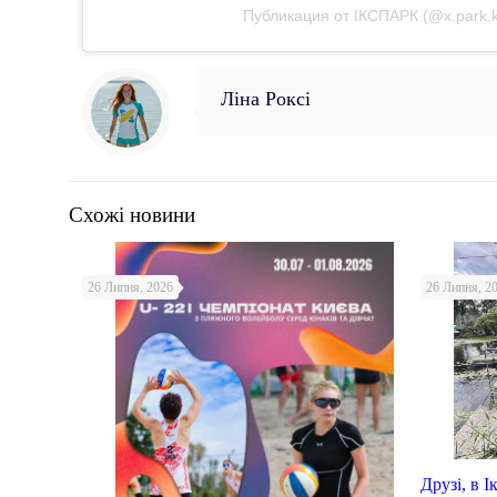
Публикация от ІКСПАРК (@x.park.k
Ліна Роксі
Схожі новини
26 Липня, 2026
26 Липня, 2
Друзі, в 