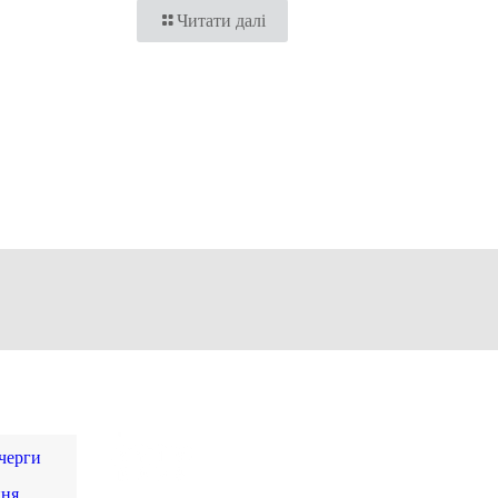
Читати далі
 черги
ння