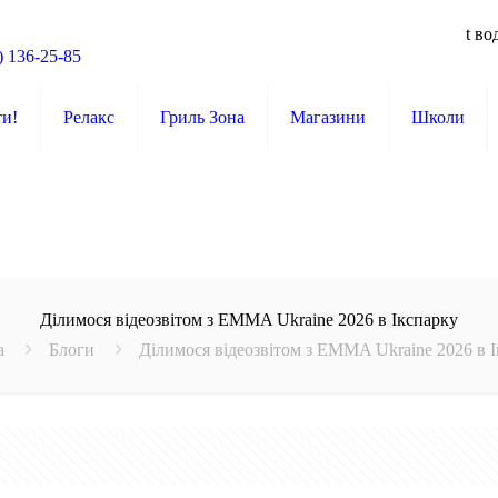
t во
) 136-25-85
ти!
Релакс
Гриль Зона
Магазини
Школи
Ділимося відеозвітом з EMMA Ukraine 2026 в Ікспарку
а
Блоги
Ділимося відеозвітом з EMMA Ukraine 2026 в 