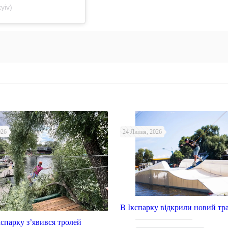
yiv)
026
24 Липня, 2026
В Ікспарку відкрили новий тр
Ікспарку з’явився тролей