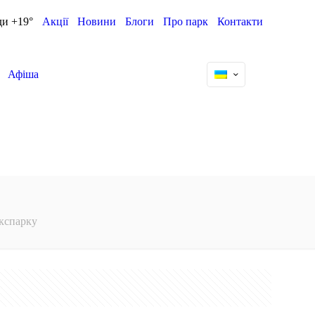
ди +19°
Акції
Новини
Блоги
Про парк
Контакти
Афіша
Ікспарку