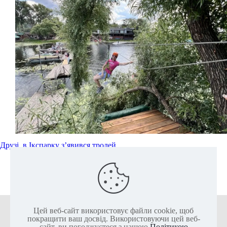
Друзі, в Ікспарку з’явився тролей
Читати далі
Цей веб-сайт використовує файли cookie, щоб
+38 (050) 136-25-80
+38 (063) 136-25-85
покращити ваш досвід. Використовуючи цей веб-
сайт, ви погоджуєтеся з нашою
Політикою