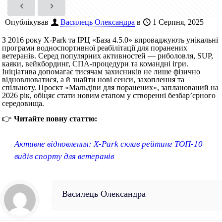
Опублікував
Василець Олександра
в
1 Серпня, 2025
З 2016 року X-Park та ІРЦ «База 4.5.0» впроваджують унікальні
програми водноспортивної реабілітації для поранених
ветеранів. Серед популярних активностей — риболовля, SUP,
каяки, вейкбординг, СПА-процедури та командні ігри.
Ініціатива допомагає тисячам захисників не лише фізично
відновлюватися, а й знайти нові сенси, захоплення та
спільноту. Проєкт «Мальдіви для поранених», запланований на
2026 рік, обіцяє стати новим етапом у створенні безбар’єрного
середовища.
👉
Читайте повну статтю:
Активне відновлення: X-Park склав рейтинг ТОП-10
видів спорту для ветеранів
Василець Олександра