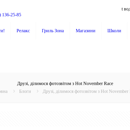
t во
) 136-25-85
ти!
Релакс
Гриль Зона
Магазини
Школи
Друзі, ділимося фотозвітом з Hot November Race
овна
Блоги
Друзі, ділимося фотозвітом з Hot November