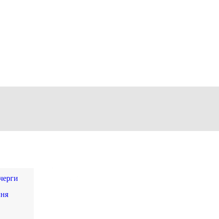
 черги
ння