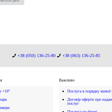
Читати далі
+38 (050) 136-25-80
+38 (063) 136-25-85
ія
Важливо
и +19°
Послуга в порядку живої
парк
Договір оферти про нада
послуг
амери
Послуга по броні