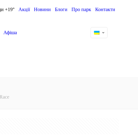
ди +19°
Акції
Новини
Блоги
Про парк
Контакти
Афіша
 Race