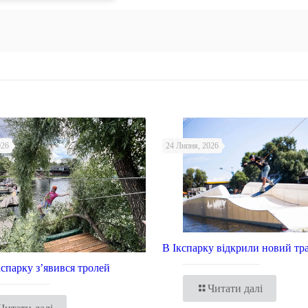
026
24 Липня, 2026
В Ікспарку відкрили новий тр
Ікспарку з’явився тролей
Читати далі