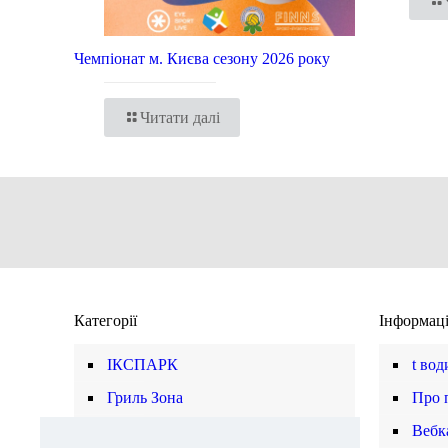
Чемпіонат м. Києва сезону 2026 року
Читати далі
Категорії
Інформац
ІКСПАРК
t вод
Гриль Зона
Про 
Магазини
Вебк