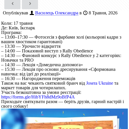
Опублікував
Василець Олександра
в
8 Травня, 2026
Коли: 17 травня
Де: Київ, Ікспарк
Програма:
– 13:00–17:30 — Фотосесія з фарбами холі (кольорові кадри з
вашим хвостиком гарантовані)
– 13:30 — Урочисте відкриття
– 14:00 — Показовий виступ з Rally Obedience
– 14:30 — Фановий конкурс з Rally Obedience у 2 категоріях:
Новачки та PRO
– 14:30 — Лекція «Домедична допомога»
– 15:30 — Лекція про основи дресирування «Сформована
навичка: від ідеї до реалізації»
– 16:30 — Нагородження переможців
Також на вас чекають святковий бранч від
Josera Ukraine
та
маркет товарів для чотирилапих.
Участь безкоштовна за умови реєстрації:
https://forms.gle/HibYFh8dMz9oBfP4A
Приходьте святкувати разом — беріть друзів, гарний настрій і
свого собаку!