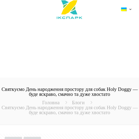
Святкуємо День народження простору для собак Holy Doggy —
буде яскраво, смачно та дуже хвостато
Головна
Блоги
Святкуємо День народження простору для собак Holy Doggy —
буде яскраво, смачно та дуже хвостато