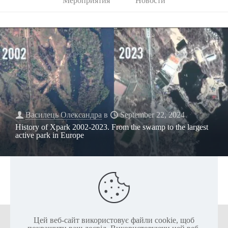
Мероприятия
Новости
Василець Олександра
в
September 22, 2024
History of Xpark 2002-2023. From the swamp to the largest
active park in Europe
Цей веб-сайт використовує файли cookie, щоб
+38 (050) 136-25-80
+38 (063) 136-25-85