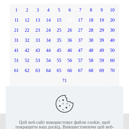
1
2
3
4
5
6
7
8
9
10
11
12
13
14
15
16
17
18
19
20
21
22
23
24
25
26
27
28
29
30
31
32
33
34
35
36
37
38
39
40
41
42
43
44
45
46
47
48
49
50
51
52
53
54
55
56
57
58
59
60
61
62
63
64
65
66
67
68
69
70
71
Наст.
Цей веб-сайт використовує файли cookie, щоб
+38 (050) 136-25-80
+38 (063) 136-25-85
покращити ваш досвід. Використовуючи цей веб-