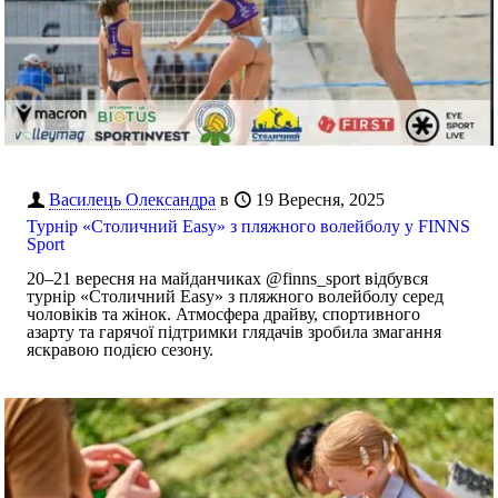
Василець Олександра
в
19 Вересня, 2025
Турнір «Столичний Easy» з пляжного волейболу у FINNS
Sport
20–21 вересня на майданчиках @finns_sport відбувся
турнір «Столичний Easy» з пляжного волейболу серед
чоловіків та жінок. Атмосфера драйву, спортивного
азарту та гарячої підтримки глядачів зробила змагання
яскравою подією сезону.