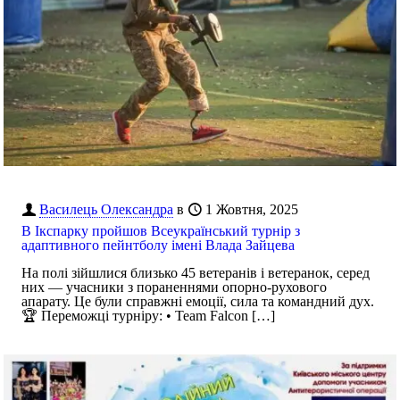
Василець Олександра
в
1 Жовтня, 2025
В Ікспарку пройшов Всеукраїнський турнір з
адаптивного пейнтболу імені Влада Зайцева
На полі зійшлися близько 45 ветеранів і ветеранок, серед
них — учасники з пораненнями опорно-рухового
апарату. Це були справжні емоції, сила та командний дух.
🏆 Переможці турніру: • Team Falcon
[…]