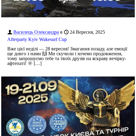
Василець Олександра
в
24 Вересня, 2025
Afterparty Kyiv Wakesurf Cup
Вже цієї неділі — 28 вересня! Змагання позаду, але емоції
ще довго з нами 🙌 Ми скучили і хочемо продовження,
тому запрошуємо тебе та твоїх друзів на яскраву вечірку-
афтепаті! 🌞
[…]