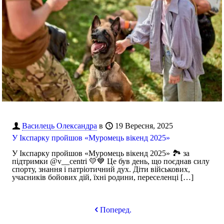
Василець Олександра
в
19 Вересня, 2025
У Ікспарку пройшов «Муромець вікенд 2025»
У Ікспарку пройшов «Муромець вікенд 2025» 🏞️ за
підтримки @v__centri 💛💙 Це був день, що поєднав силу
спорту, знання і патріотичний дух. Діти військових,
учасників бойових дій, їхні родини, переселенці
[…]
Поперед.