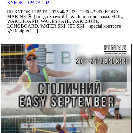
КУБОК ПІРАТА 2025
🏴‍☠️ КУБОК ПІРАТА 2025 🌊 22.09 | 12:00–23:00 KOBA
MARINE 🏝️ (Гніздо Зозулі)🏴‍☠️ 🔥 Денна програма: FOIL,
WAKEBOARD, WAKESKATE, WAKESURF,
LONGBOARD, WATER SKI, JET SKI + special контести.
🌙 Вечірня
[…]