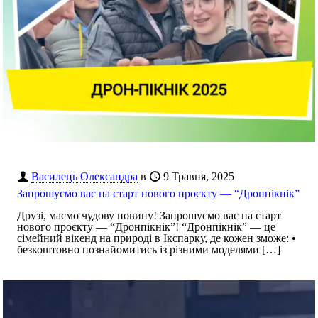
Василець Олександра
в
9 Травня, 2025
Запрошуємо вас на старт нового проєкту — “Дронпікнік”
Друзі, маємо чудову новину! Запрошуємо вас на старт
нового проєкту — “Дронпікнік”! “Дронпікнік” — це
сімейний вікенд на природі в Ікспарку, де кожен зможе: •
безкоштовно познайомитись із різними моделями
[…]