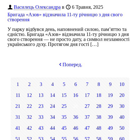
Василець Олександра
в
6 Травня, 2025
Бригада «Азов» відзначила 11-ту річницю з дня свого
створення
У парку відбувся день, наповнений силою, памʼяттю та
єдністю. Бригада «Азов» відзначила 11-ту річницю з дня
свого створення — не просто дату, а символ незламності
українського духу. Протягом дня гості
[…]
Поперед.
1
2
3
4
5
6
7
8
9
10
11
12
13
14
15
16
17
18
19
20
21
22
23
24
25
26
27
28
29
30
31
32
33
34
35
36
37
38
39
40
41
42
43
44
45
46
47
48
49
50
51
52
53
54
55
56
57
58
59
60