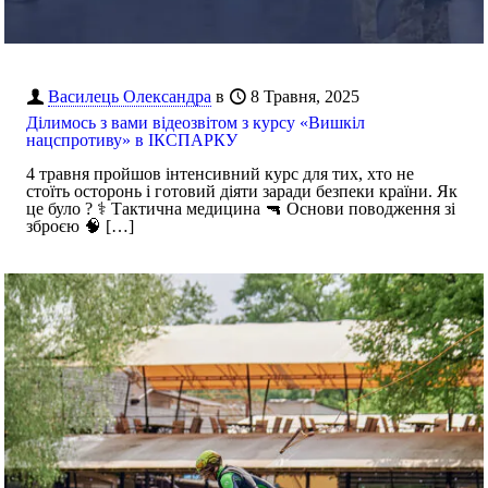
Василець Олександра
в
8 Травня, 2025
Ділимось з вами відеозвітом з курсу «Вишкіл
нацспротиву» в ІКСПАРКУ
4 травня пройшов інтенсивний курс для тих, хто не
стоїть осторонь і готовий діяти заради безпеки країни. Як
це було ? ⚕️ Тактична медицина 🔫 Основи поводження зі
зброєю 🧠
[…]