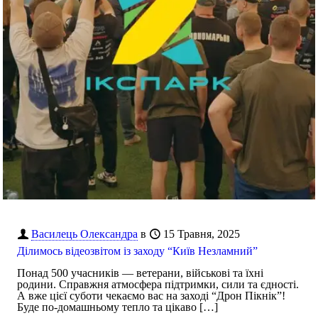
Василець Олександра
в
15 Травня, 2025
Ділимось відеозвітом із заходу “Київ Незламний”
Понад 500 учасників — ветерани, військові та їхні
родини. Справжня атмосфера підтримки, сили та єдності.
А вже цієї суботи чекаємо вас на заході “Дрон Пікнік”!
Буде по-домашньому тепло та цікаво
[…]