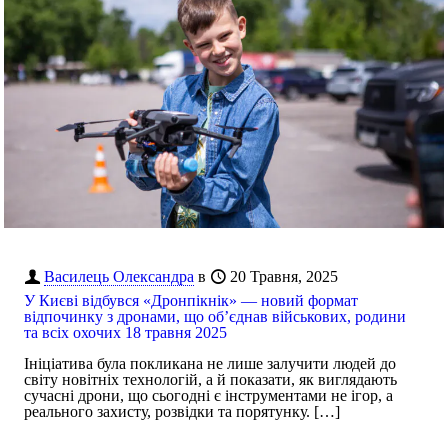
Василець Олександра
в
20 Травня, 2025
У Києві відбувся «Дронпікнік» — новий формат
відпочинку з дронами, що об’єднав військових, родини
та всіх охочих 18 травня 2025
Ініціатива була покликана не лише залучити людей до
світу новітніх технологій, а й показати, як виглядають
сучасні дрони, що сьогодні є інструментами не ігор, а
реального захисту, розвідки та порятунку.
[…]