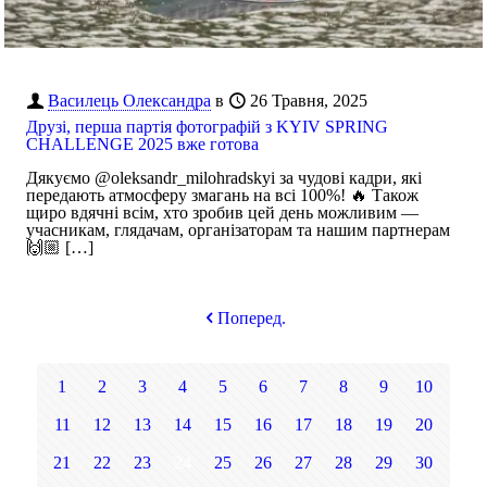
Василець Олександра
в
26 Травня, 2025
Друзі, перша партія фотографій з KYIV SPRING
CHALLENGE 2025 вже готова
Дякуємо @oleksandr_milohradskyi за чудові кадри, які
передають атмосферу змагань на всі 100%! 🔥 Також
щиро вдячні всім, хто зробив цей день можливим —
учасникам, глядачам, організаторам та нашим партнерам
🙌🏼
[…]
Поперед.
1
2
3
4
5
6
7
8
9
10
11
12
13
14
15
16
17
18
19
20
21
22
23
24
25
26
27
28
29
30