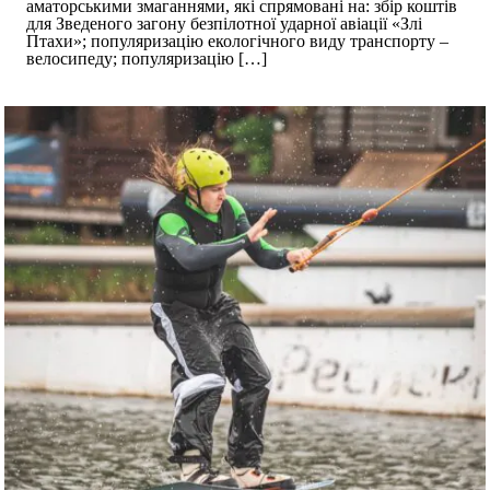
аматорськими змаганнями, які спрямовані на: збір коштів
для Зведеного загону безпілотної ударної авіації «Злі
Птахи»; популяризацію екологічного виду транспорту –
велосипеду; популяризацію
[…]