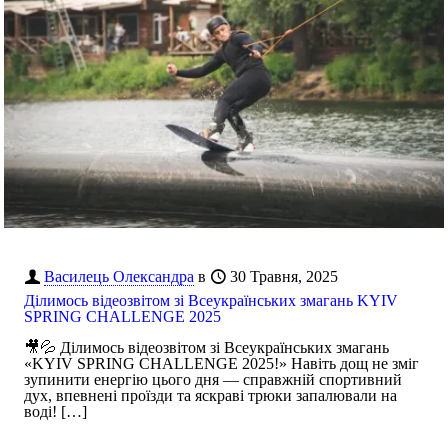
Василець Олександра
в
30 Травня, 2025
Ділимось відеозвітом зі Всеукраїнських змагань KYIV
SPRING CHALLENGE 2025
🎥💦 Ділимось відеозвітом зі Всеукраїнських змагань
«KYIV SPRING CHALLENGE 2025!» Навіть дощ не зміг
зупинити енергію цього дня — справжній спортивний
дух, впевнені проїзди та яскраві трюки запалювали на
воді!
[…]