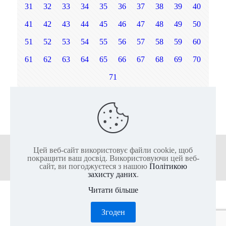
31
32
33
34
35
36
37
38
39
40
41
42
43
44
45
46
47
48
49
50
51
52
53
54
55
56
57
58
59
60
61
62
63
64
65
66
67
68
69
70
71
Наст.
Цей веб-сайт використовує файли cookie, щоб
+38 (050) 136-25-80
+38 (063) 136-25-85
покращити ваш досвід. Використовуючи цей веб-
сайт, ви погоджуєтеся з нашою
Політикою
захисту даних
.
Читати більше
2011-2026 @ ІКС-ПАРК - Найбільший актив-парк Європи
Згоден