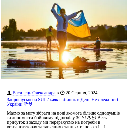
Василець Олександра
в
20 Серпня, 2024
​Запрошуємо на SUP / каяк світанок в День Незалежності
України 💛💙
Маємо за мету зібрати на воді якомога більше однодумців
та допомогти бойовому підрозділу ЗСУ! 💪🏻 Весь
прибуток з заходу ми перерахуємо на потреби в
ретрансляторах та зарядних станціях одного з
[…]