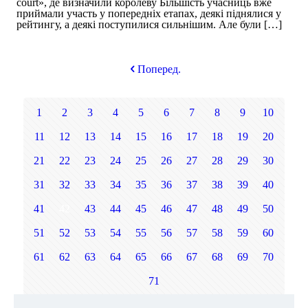
court», де визначили королеву Більшість учасниць вже
приймали участь у попередніх етапах, деякі піднялися у
рейтингу, а деякі поступилися сильнішим. Але були
[…]
Поперед.
1
2
3
4
5
6
7
8
9
10
11
12
13
14
15
16
17
18
19
20
21
22
23
24
25
26
27
28
29
30
31
32
33
34
35
36
37
38
39
40
41
42
43
44
45
46
47
48
49
50
51
52
53
54
55
56
57
58
59
60
61
62
63
64
65
66
67
68
69
70
71