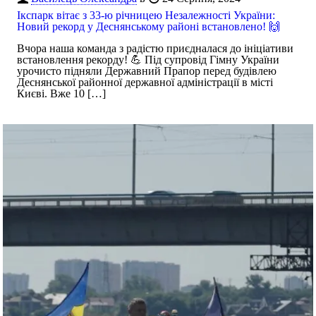
Ікспарк вітає з 33-ю річницею Незалежності України:
Новий рекорд у Деснянському районі встановлено! 🙌
Вчора наша команда з радістю приєдналася до ініціативи
встановлення рекорду! 💪 Під супровід Гімну України
урочисто підняли Державний Прапор перед будівлею
Деснянської районної державної адміністрації в місті
Києві. Вже 10
[…]