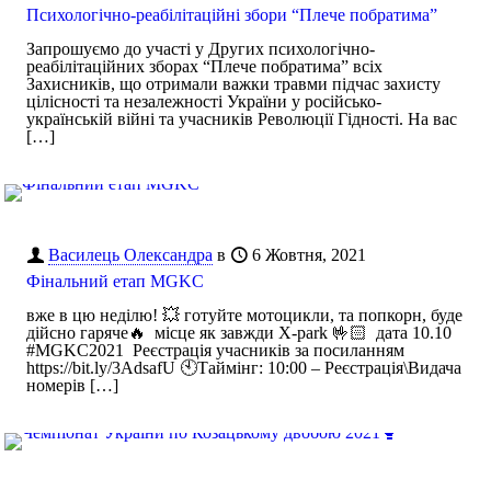
Психологічно-реабілітаційні збори “Плече побратима”
Запрошуємо до участі у Других психологічно-
реабілітаційних зборах “Плече побратима” всіх
Захисників, що отримали важки травми підчас захисту
цілісності та незалежності України у російсько-
українській війні та учасників Революції Гідності. На вас
[…]
Василець Олександра
в
6 Жовтня, 2021
Фінальний етап MGKC
вже в цю неділю! 💥 готуйте мотоцикли, та попкорн, буде
дійсно гаряче🔥 місце як завжди X-park 🤟🏻 дата 10.10
#MGKC2021 Реєстрація учасників за посиланням
https://bit.ly/3AdsafU 🕙Таймінг: 10:00 – Реєстрація\Видача
номерів
[…]