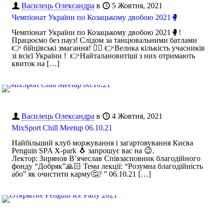
Василець Олександра
в
5 Жовтня, 2021
Чемпіонат України по Козацькому двобою 2021🥊
Чемпіонат України по Козацькому двобою 2021🥊!
Працюємо без пауз! Слідом за танцювальними батлами
👉 бійцівські змагання! 🤼‍♂️ 👉Велика кількість учасників
зі всієї України ! 👉Найталановитіші з них отримають
квиток на
[…]
Василець Олександра
в
4 Жовтня, 2021
MixSport Chill Meetup 06.10.21
Найбільший клуб моржування і загартовування Києва
Penguin SPA X-park 🐧 запрошує вас на 😉.
Лектор: Зирянов В’ячеслав Співзасновник благодійного
фонду “Добряк”🙏🏻 Тема лекції: “Розумна благодійність
або” як очистити карму🤔? ” 06.10.21
[…]