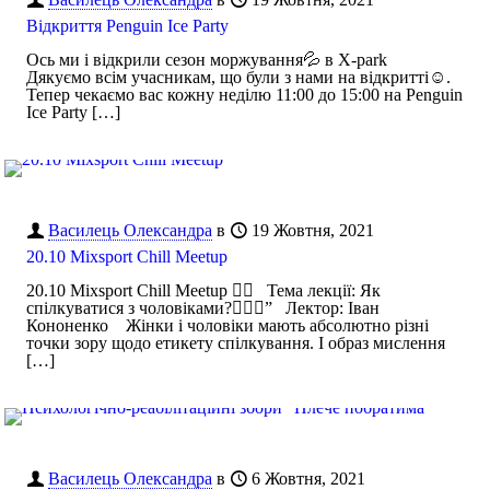
Відкриття Penguin Ice Party
Ось ми і відкрили сезон моржування💦 в X-park
Дякуємо всім учасникам, що були з нами на відкритті☺️.
Тепер чекаємо вас кожну неділю 11:00 до 15:00 на Penguin
Ice Party
[…]
Василець Олександра
в
19 Жовтня, 2021
20.10 Mixsport Chill Meetup
20.10 Mixsport Chill Meetup 🧖‍♂️ Тема лекції: Як
спілкуватися з чоловіками?👱🏻‍♂️” Лектор: Іван
Кононенко Жінки і чоловіки мають абсолютно різні
точки зору щодо етикету спілкування. І образ мислення
[…]
Василець Олександра
в
6 Жовтня, 2021