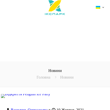
Новини
Головна
Новини
Василець Олександра
в
19 Жовтня, 2021