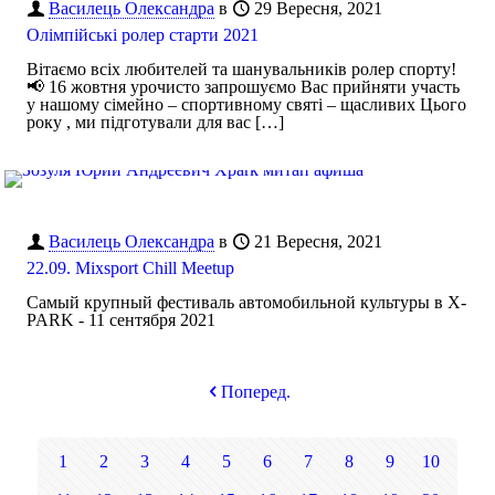
Василець Олександра
в
29 Вересня, 2021
Олімпійські ролер старти 2021
Вітаємо всіх любителей та шанувальників ролер спорту!
📢 16 жовтня урочисто запрошуємо Вас прийняти участь
у нашому сімейно – спортивному святі – щасливих Цього
року , ми підготували для вас
[…]
Василець Олександра
в
21 Вересня, 2021
22.09. Mixsport Chill Meetup
Самый крупный фестиваль автомобильной культуры в X-
PARK - 11 сентября 2021
Поперед.
1
2
3
4
5
6
7
8
9
10