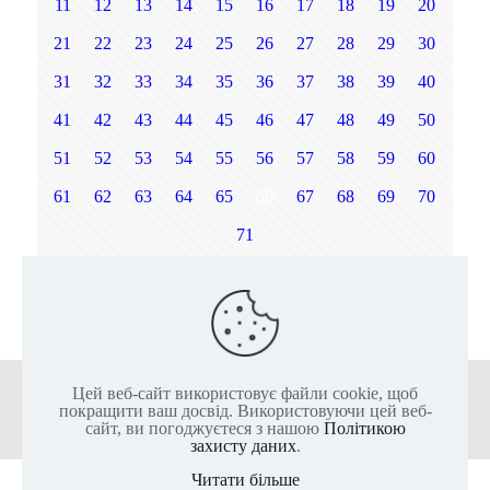
11
12
13
14
15
16
17
18
19
20
21
22
23
24
25
26
27
28
29
30
31
32
33
34
35
36
37
38
39
40
41
42
43
44
45
46
47
48
49
50
51
52
53
54
55
56
57
58
59
60
61
62
63
64
65
66
67
68
69
70
71
Наст.
Цей веб-сайт використовує файли cookie, щоб
+38 (050) 136-25-80
+38 (063) 136-25-85
покращити ваш досвід. Використовуючи цей веб-
сайт, ви погоджуєтеся з нашою
Політикою
захисту даних
.
Читати більше