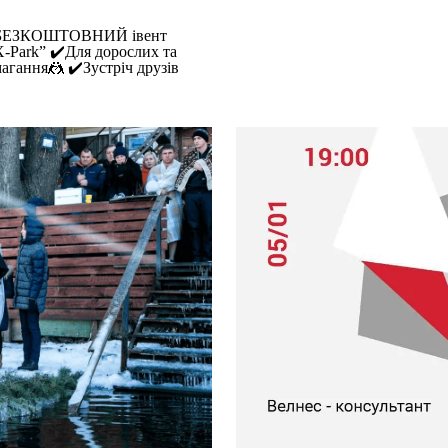
тий БЕЗКОШТОВНИЙ івент
-Park” ✔️Для дорослих та
магання🤼 ✔️Зустріч друзів