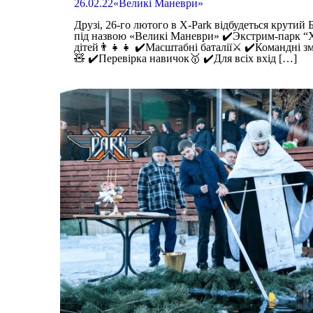
26.02.22«Великі Маневри»
Друзі, 26-го лютого в X-Park відбудеться кру
під назвою «Великі Маневри» ✔️Экстрим-парк “X
дітей👨‍👧‍👧 ✔️Масштабні баталії⚔️ ✔️Командні з
🧸 ✔️Перевірка навичок🥇 ✔️Для всіх вхід
[…]