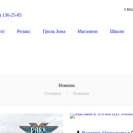
t во
) 136-25-85
ти!
Релакс
Гриль Зона
Магазини
Школи
Новини
Головна
Новини
Василець Олександра
в