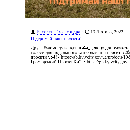
Василець Олександра
в
19 Лютого, 2022
Підтримай наші проекти!
Друзі, будемо дуже вдячні🙏🏻, якщо допоможете
голоси для подальшого затвердження проєктів ✍
проєкти 🙂⬇️! ▪️ https://gb.kyivcity.gov.ua/projects/
Громадський Проєкт Київ ▪️ https://gb.kyivcity.gov.u