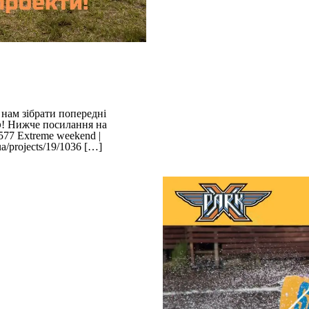
 нам зібрати попередні
️! Нижче посилання на
19/577 Extreme weekend |
a/projects/19/1036
[…]